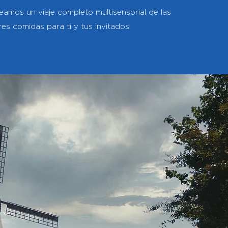
eamos un viaje completo multisensorial de las
es comidas para ti y tus invitados.