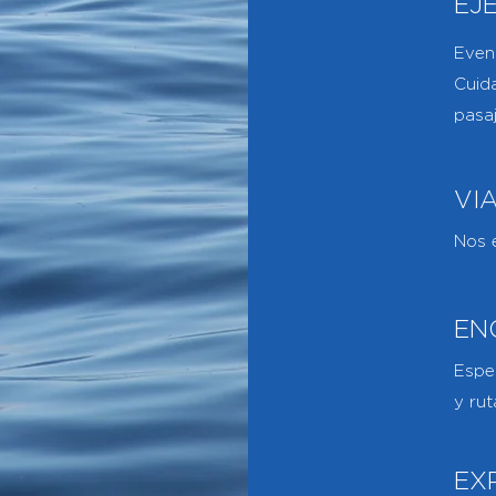
EJ
Even
Cuid
pasa
VI
Nos 
EN
Espec
y rut
EX