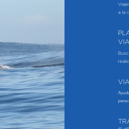
Viaje
a la 
PL
VI
Busca
reali
VI
Ayuda
perso
TR